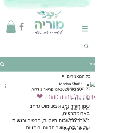
פוסט
כל המאמרים
Moriya Shafir
כל המאמרים
20 בינו׳ 2021
זמן קריאה 1 דקות
טיפות של אהבה טהורה ❤
ארומתרפיה
שמן הורד נמצא בשימוש נרחב 
שמנים אתריים
בארומתרפיה, 
שמנים צמחיים
מעורר מחשבות חיוביות, הרפיה ורגשות 
של שמחה, אושר תקווה ורוחניות.
רוקחות טבעית