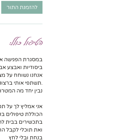
ק
להזמנת התור
ו
ת
הטיפול כולל:
בנחת ובלי לחץ