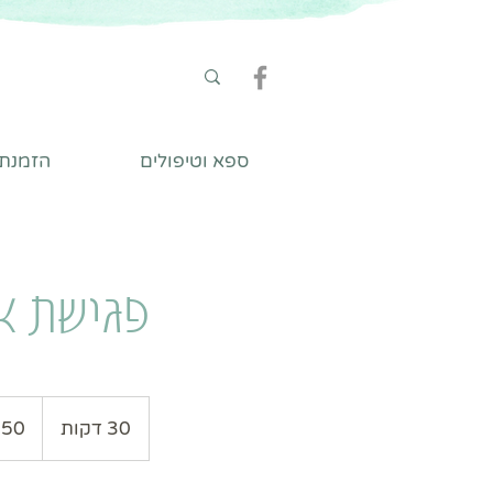
ספא וטיפולים
הזמנת ט
פגישת אב
150
שקלים
30 דקות
3
חדשים
0
ד