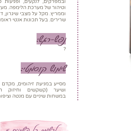
ובמפרקים, לנקעים, ופגיעות סח
וטיהור של מערכת הלימפה. מעל
וממריץ. מקל על מצבי שיגרון, 
שרירים. בעל תכונות אנטי ראומט
נפש-רגש:
?
שימוש קוסמטי:
מסייע במניעת זיהומים, מקדם ב
ושיער (קשקשים וחיזוק ה
במשחות שיניים עם מנטה וציפורן
לרשימת כל השמנים >