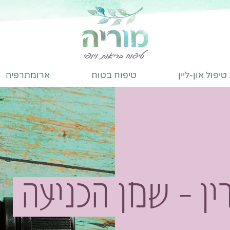
יפול און-ליין
טיפוח בטוח
ארומתרפיה
רין - שמן הכניעה