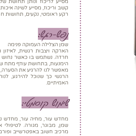
מסייע לריכוז ונותן תחושת שלו
קשב וריכוז, מסייע לשינה איכות
רקע ראומטי, נקעים, תחושות חרד
נפש-רגש:
שמן הצלילה העמוקה פנימה
הארקה ויצבות רגשית, לאיזון ו
חרדה. נשתמש בו כאשר נחוש פיז
הימנעות, בתחושת עודף מתח שמו
מאפשר לנו להרגיע את הסערה,
הרגשי כך שנוכל להירגע, לנוח 
האמיתיים.
שימוש קוסמטי:
מחדש עור, מחיה עור, מחדש נע
שמן, מבוגר, מגורה. לטיפולי אקנ
מרכיב חשוב באפטרשייב ופורמו