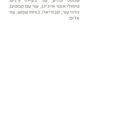
שמנוני ומזיע, עור בעייתי ורגיש,
טיפולי אנטי אייג'ינג, עור עם קמטים,
גירויי עור, סבוריאה, כוויות שמש, עור
אדום.
לרשימת כל השמנים >