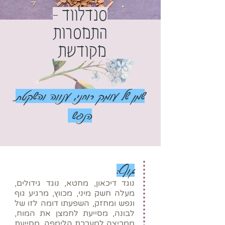
סנדלווד –
התמסרות
מקודשת
שמן של עומק רוחני, ענווה והשקטת
הנפש
גוף:
נוגד דיכאון, מחטא, נוגד גידולים,
מעלה חשק מיני, מכווץ, מרגיע גוף
ונפש ומחזק, השפעתו דומה לזו של
לבונה, מסייעת לחמצן את המוח,
ממריצה למערכת הלימפה, מסייעת