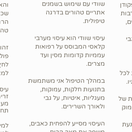
שוודי עם שימוש בשמנים
ודן
והא
אתריים טהורים בדרגה
בות
שכמו
טיפולית.
ם,
הרגל
טהו
עיסוי שוודי הוא עיסוי מערבי
י
קלאסי המבוסס על רפואות
זהו 
עממיות קדומות מסין ועד
פול
מצרים.
לחץ
 לכל
למצ
במהלך הטיפול אני משתמשת
ו.
בתנועות חלקות, עמוקות,
עיס
זרי
מעגליות, איטיות, על גבי
ת של
מער
ולאורך השרירים.
מוק
תחו
העיסוי מסייע להפחית כאבים,
נעת
למי