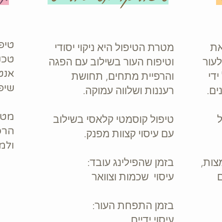
טיפ
את
מטרת הטיפול היא
ניקוי יסודי
טכנו
לעור
וטיפוח העור בשילוב עם
הפגה
אנטא
ידי
והרפיית מתחים,
תחושת
שיפ
ים.
רעננות ושלווה ע
מוקה.
מטיפ
ל
טיפול קוסמטי קלאסי בשילוב
הרס
עם עיסוי קצוות מפנק.
ולמ
צות,
בזמן שהפילינג עובד:
ם
עיסוי שכמות וצוואר
בזמן התפחת העור:
עיסוי ידיים