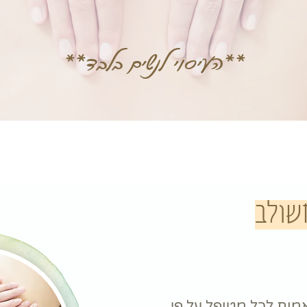
**העיסוי לנשים בלבד**
משולב
מות לכל מטופל על פי