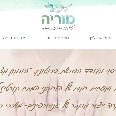
יפול און-ליין
טיפוח בטוח
ארומתרפיה
וי מעודד הפרשת סרוטונין, "הורמון מצ
ומפחית רמות של הורמוני המתח קורטיזול
ה ייצור מוגבר של אנדורפינים- משככי 