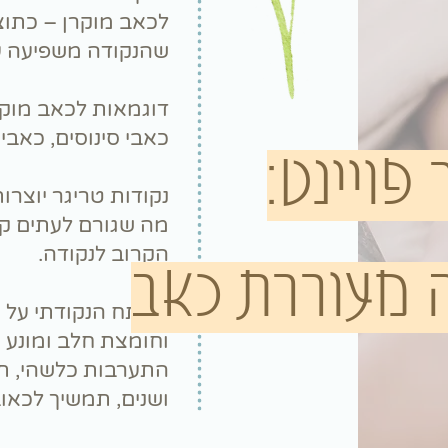
לכאב מוקרן – כתוצ
שהנקודה משפיעה ע
דוגמאות לכאב מוקר
כאבי סינוסים, כאבי 
פויינט:
נקודות טריגר יוצר
מה שגורם לעתים ק
הקרוב לנקודה.
 מעוררת כאב
המתח הנקודתי על ה
וחומצת חלב ומונע 
התערבות כלשהי, תי
ושנים, תמשיך לכאו