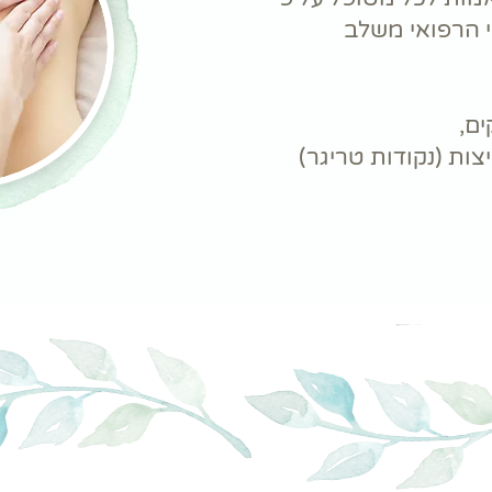
וי הרפואי משלב
ם,
צות (נקודות טריגר)