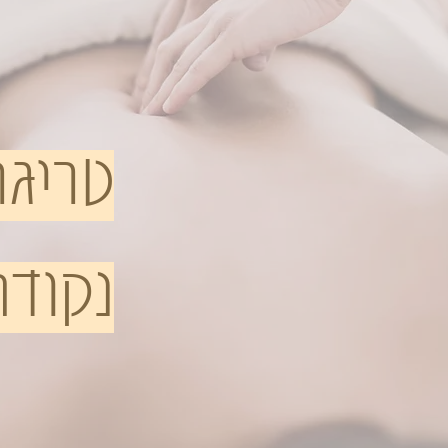
טריגר 
נקודה