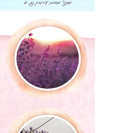
ממנו" מסכת עירובין נג, א