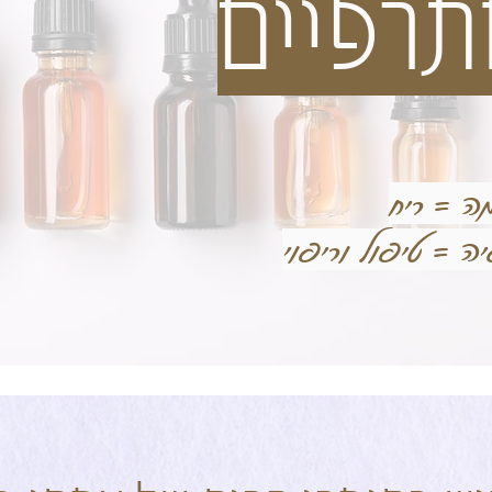
תרפיים
ה = ריח
ה = טיפול וריפוי