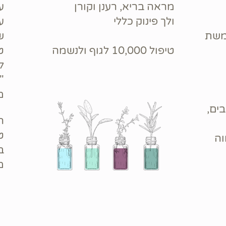
מראה בריא, רענן וקורן
ע
ולך פינוק כללי
ע
משת
ש
טיפול 10,000 לגוף ולנשמה
ט
ל
"
מ
ים,
ה
ט
וה
ב
מ