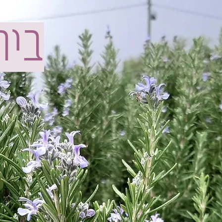
בית
ארומתר
שימוש 
ונקראות