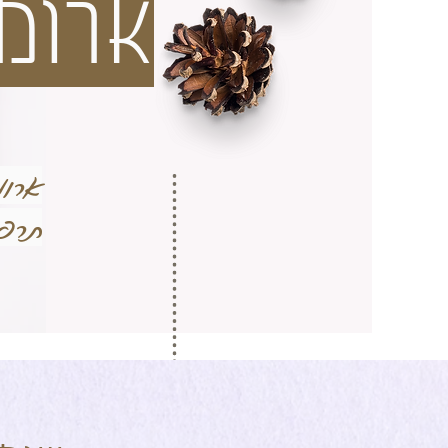
ארומ
ארומ
תרפי