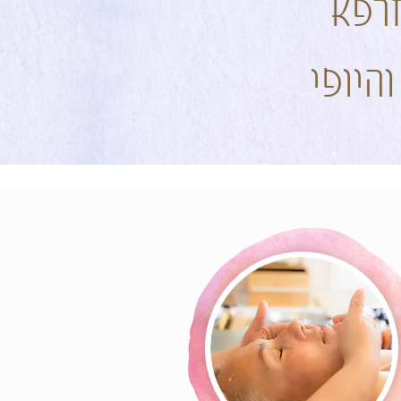
מרפא
היופי